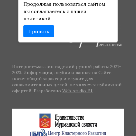
персональных
Продолжая пользоваться сайтом,
данных
вы соглашаетесь с нашей
политикой
.
Оферта
Принять
Интернет-магазин изделий ручной работы 2021-
2023. Информация, опубликованная на Сайте,
носит общий характер и служит для
ознакомительных целей, не является публичной
офертой. Разработано
Web-studio-51.